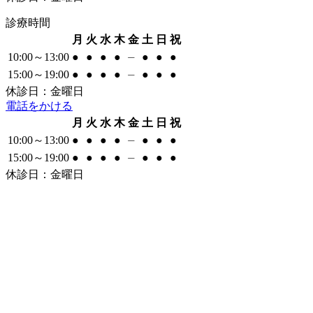
診療時間
月
火
水
木
金
土
日
祝
10:00～13:00
●
●
●
●
⏤
●
●
●
15:00～19:00
●
●
●
●
⏤
●
●
●
休診日：金曜日
電話をかける
月
火
水
木
金
土
日
祝
10:00～13:00
●
●
●
●
⏤
●
●
●
15:00～19:00
●
●
●
●
⏤
●
●
●
休診日：金曜日