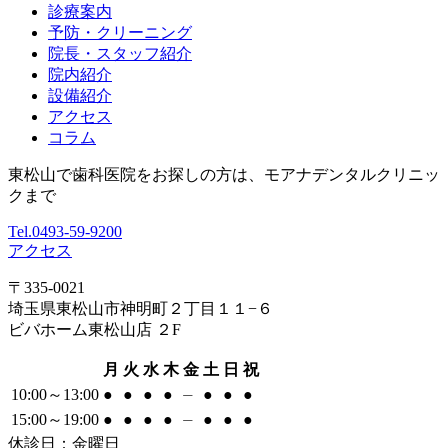
診療案内
予防・クリーニング
院長・スタッフ紹介
院内紹介
設備紹介
アクセス
コラム
東松山で歯科医院をお探しの方は、モアナデンタルクリニッ
クまで
Tel.
0493-59-9200
アクセス
〒335-0021
埼玉県東松山市神明町２丁目１１−６
ビバホーム東松山店 ２F
月
火
水
木
金
土
日
祝
10:00～13:00
●
●
●
●
⏤
●
●
●
15:00～19:00
●
●
●
●
⏤
●
●
●
休診日：金曜日