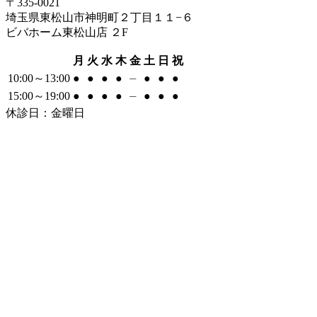
〒335-0021
埼玉県東松山市神明町２丁目１１−６
ビバホーム東松山店 ２F
月
火
水
木
金
土
日
祝
10:00～13:00
●
●
●
●
⏤
●
●
●
15:00～19:00
●
●
●
●
⏤
●
●
●
休診日：金曜日