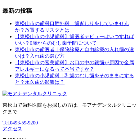
最新の投稿
東松山市の歯科口腔外科｜歯ぎしりをしていません
か？放置するリスクとは
【東松山市の小児歯科】歯医者デビューはいつすれば
いい？0歳からのむし歯予防について
東松山市の歯医者｜保険診療と自由診療の入れ歯の違
いは？入れ歯の選び方
【東松山市の審美歯科】お口の中の銀歯が原因で金属
アレルギーになるって本当ですか？
東松山市の小児歯科｜乳歯のむし歯をそのままにする
と？永久歯の影響は？
東松山で歯科医院をお探しの方は、モアナデンタルクリニッ
クまで
Tel.
0493-59-9200
アクセス